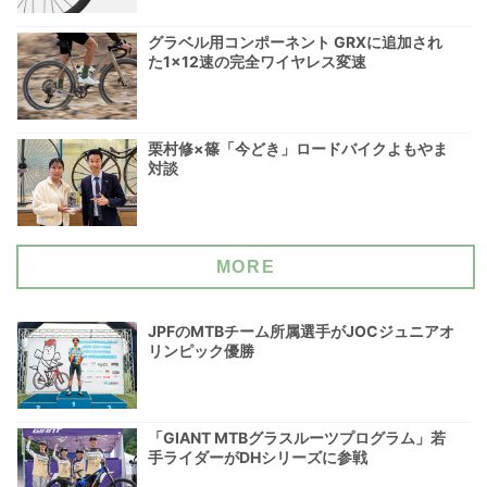
グラベル用コンポーネント GRXに追加され
た1×12速の完全ワイヤレス変速
栗村修×篠「今どき」ロードバイクよもやま
対談
MORE
JPFのMTBチーム所属選手がJOCジュニアオ
リンピック優勝
「GIANT MTBグラスルーツプログラム」若
手ライダーがDHシリーズに参戦