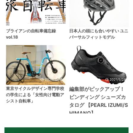
2021/6/16
2020/9/4
ブライアンの自転車備忘録
日本人の頭にも合いやすい ユニ
vol.18
バーサルフィットモデル
2020/12/16
2021/5/28
東京サイクルデザイン専門学校
編集部がピックアップ！
の学生による「女性向け電動ア
ビンディング シューズカ
シスト自転車」
タログ 【PEARL IZUMI/S
HIMANO】