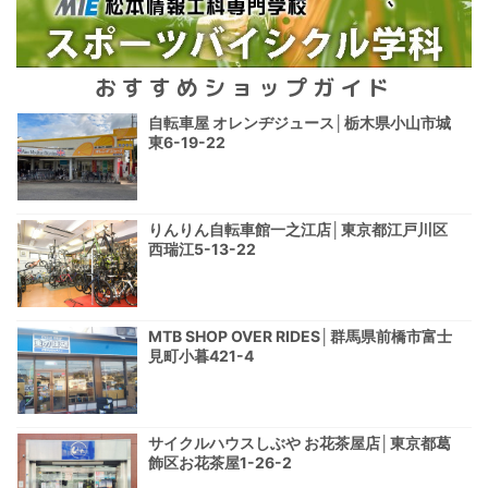
おすすめショップガイド
自転車屋 オレンヂジュース│栃木県小山市城
東6-19-22
りんりん自転車館一之江店│東京都江戸川区
西瑞江5-13-22
MTB SHOP OVER RIDES│群馬県前橋市富士
見町小暮421-4
サイクルハウスしぶや お花茶屋店│東京都葛
飾区お花茶屋1-26-2