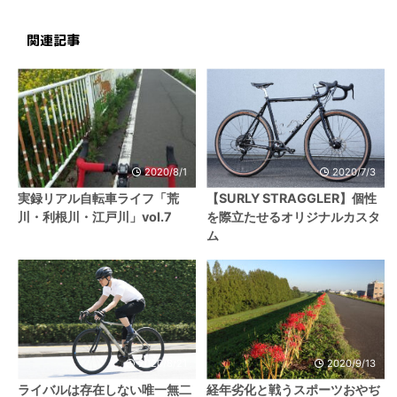
関連記事
2020/8/1
2020/7/3
実録リアル自転車ライフ「荒
【SURLY STRAGGLER】個性
川・利根川・江戸川」vol.7
を際立たせるオリジナルカスタ
ム
2020/8/21
2020/9/13
ライバルは存在しない唯一無二
経年劣化と戦うスポーツおやぢ