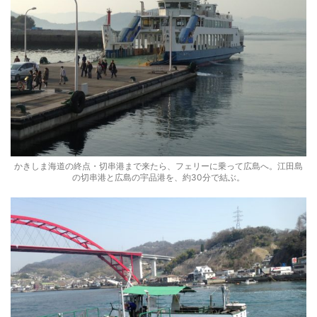
かきしま海道の終点・切串港まで来たら、フェリーに乗って広島へ。江田島
の切串港と広島の宇品港を、約30分で結ぶ。