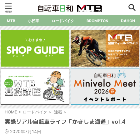
MTB
小径車
ロードバイク
BROMPTON
DAHON
HOME
>
ロードバイク
>
連載
>
実録リアル自転車ライフ「かきしま海道」vol.4
2020年7月14日