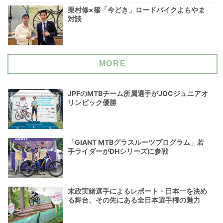
栗村修×篠「今どき」ロードバイクよもやま
対談
MORE
JPFのMTBチーム所属選手がJOCジュニアオ
リンピック優勝
「GIANT MTBグラスルーツプログラム」若
手ライダーがDHシリーズに参戦
末政実緒選手によるレポート・日本一を決め
る舞台、その先にある全日本選手権の魅力