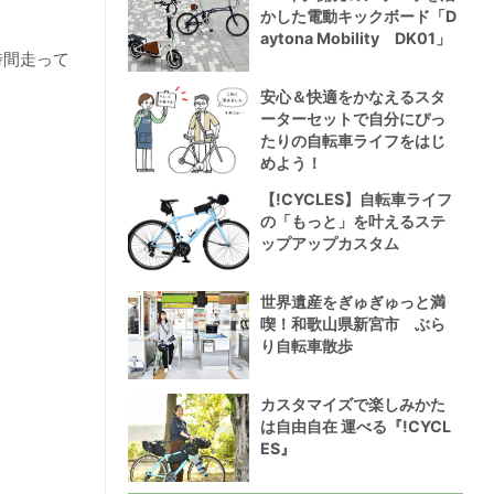
かした電動キックボード「D
aytona Mobility DK01」
時間走って
安心＆快適をかなえるスタ
ーターセットで自分にぴっ
たりの自転車ライフをはじ
めよう！
【!CYCLES】自転車ライフ
の「もっと」を叶えるステ
ップアップカスタム
世界遺産をぎゅぎゅっと満
喫！和歌山県新宮市 ぶら
り自転車散歩
カスタマイズで楽しみかた
は自由自在 運べる『!CYCL
ES』