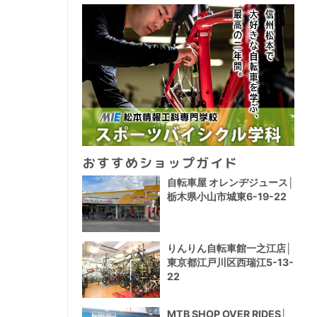
おすすめショップガイド
自転車屋 オレンヂジュース│
栃木県小山市城東6-19-22
りんりん自転車館一之江店│
東京都江戸川区西瑞江5-13-
22
MTB SHOP OVER RIDES│