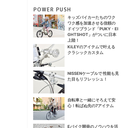
POWER PUSH
キッズバイカーたちのワク
ワク感を加速させる信頼の
ドイツブランド「PUKY・EI
GHTSHOT」がついに日本
上陸！
KiLEYのアイテムで叶える
クラシックカスタム
NISSENケーブルで 性能も見
た目もリフレッシュ！
自転車と一緒にそろえて安
心！転ばぬ先の7アイテム
Eバイク開発のノウハウを活