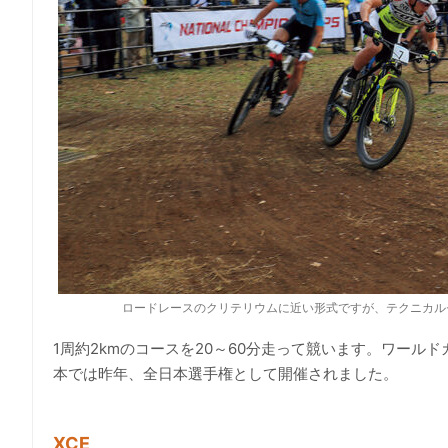
ロードレースのクリテリウムに近い形式ですが、テクニカル
1周約2kmのコースを20～60分走って競います。ワール
本では昨年、全日本選手権として開催されました。
XCE