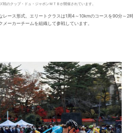
ズ戦のクップ・ドュ・ジャポンＭＴＢが開催されています。
レース形式。エリートクラスは1周4～10kmのコースを90分～2
クメーカーチームを組織して参戦しています。