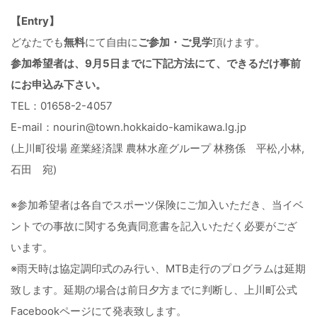
【Entry】
どなたでも
無料
にて自由に
ご参加・ご見学
頂けます。
参加希望者は、9月5日までに下記方法にて、できるだけ事前
にお申込み下さい。
TEL：01658-2-4057
E-mail：nourin@town.hokkaido-kamikawa.lg.jp
(上川町役場 産業経済課 農林水産グループ 林務係 平松,小林,
石田 宛)
※参加希望者は各自でスポーツ保険にご加入いただき、当イベ
ントでの事故に関する免責同意書を記入いただく必要がござ
います。
※雨天時は協定調印式のみ行い、MTB走行のプログラムは延期
致します。延期の場合は前日夕方までに判断し、上川町公式
Facebookページにて発表致します。