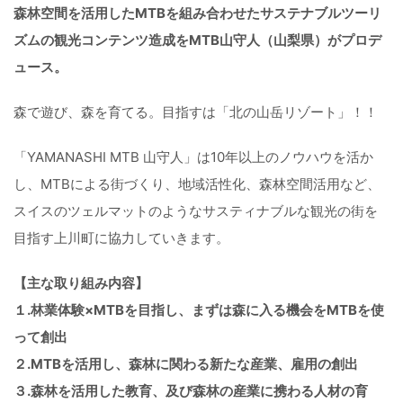
森林空間を活用したMTBを組み合わせたサステナブルツーリ
ズムの観光コンテンツ造成をMTB山守人（山梨県）がプロデ
ュース。
森で遊び、森を育てる。目指すは「北の山岳リゾート」！！
「YAMANASHI MTB 山守人」は10年以上のノウハウを活か
し、MTBによる街づくり、地域活性化、森林空間活用など、
スイスのツェルマットのようなサスティナブルな観光の街を
目指す上川町に協力していきます。
【主な取り組み内容】
１.林業体験×MTBを目指し、まずは森に入る機会をMTBを使
って創出
２.MTBを活用し、森林に関わる新たな産業、雇用の創出
３.森林を活用した教育、及び森林の産業に携わる人材の育