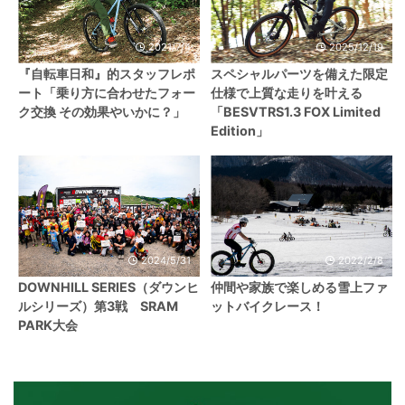
2021/7/4
2025/12/19
『自転車日和』的スタッフレポ
スペシャルパーツを備えた限定
ート「乗り方に合わせたフォー
仕様で上質な走りを叶える
ク交換 その効果やいかに？」
「BESVTRS1.3 FOX Limited
Edition」
2024/5/31
2022/2/8
DOWNHILL SERIES（ダウンヒ
仲間や家族で楽しめる雪上ファ
ルシリーズ）第3戦 SRAM
ットバイクレース！
PARK大会