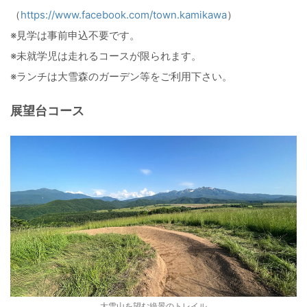
（
https://www.facebook.com/town.kamikawa
）
※見学は事前申込不要です。
※未就学児は走れるコースが限られます。
※ランチは大雪森のガーデン等をご利用下さい。
展望台コース
大雪山を望む絶景のトレイル