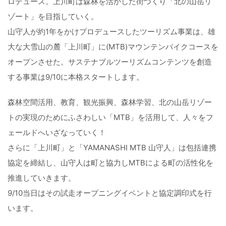
ロデュース。上川町は森林を活かした街づくり「北の山岳リ
ゾート」を目指していく。
山守人が約1年をかけプロデュースしたツーリズム事業は、雄
大な大雪山の麓「上川町」に(MTB)マウンテンバイクコースを
オープンさせた。サステナブルツーリズムコンテンツを創造
する事業は9/10に本格スタートします。
森林空間活用、教育、観光振興、森林学習、北の山岳リゾー
トの実現のためにふさわしい「MTB」を活用して、人々をフ
ェールドへいざなっていく！
さらに「上川町」と「YAMANASHI MTB 山守人」は包括連携
協定を締結し、山守人は町と協力しMTBによる町の活性化を
推進していきます。
9/10当日はその試走オープニングイベントと協定調印式を行
います。