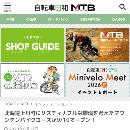
MTB
小径車
ロードバイク
BROMPTON
DAHON
HOME
>
MTB
>
インフォメーション
>
北海道上川町にサスティナブルな環境を考えたマウ
ンテンバイクコースが9/10オープン！
2023年8月22日