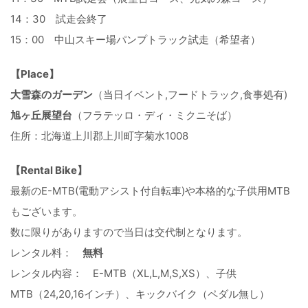
14：30 試走会終了
15：00 中山スキー場パンプトラック試走（希望者）
【Place】
大雪森のガーデン
（当日イベント,フードトラック,食事処有)
旭ヶ丘展望台
（フラテッロ・ディ・ミクニそば）
住所：北海道上川郡上川町字菊水1008
【Rental Bike】
最新のE-MTB(電動アシスト付自転車)や本格的な子供用MTB
もございます。
数に限りがありますので当日は交代制となります。
レンタル料：
無料
レンタル内容： E-MTB（XL,L,M,S,XS）、子供
MTB（24,20,16インチ）、キックバイク（ペダル無し）