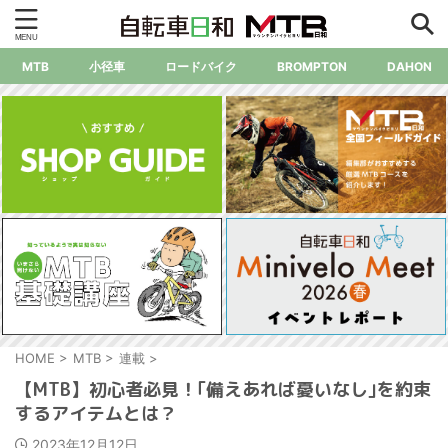
MTB
小径車
ロードバイク
BROMPTON
DAHON
HOME
>
MTB
>
連載
>
【MTB】初心者必見！｢備えあれば憂いなし｣を約束
するアイテムとは？
2023年12月12日