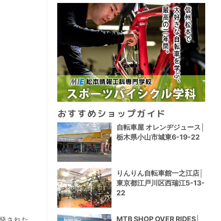
おすすめショップガイド
自転車屋 オレンヂジュース│
栃木県小山市城東6-19-22
りんりん自転車館一之江店│
東京都江戸川区西瑞江5-13-
22
MTB SHOP OVER RIDES│
開発された