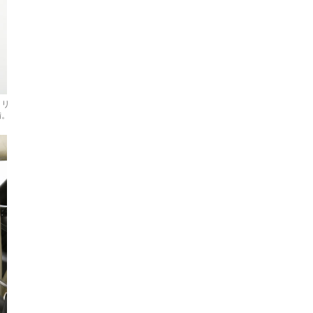
イリ
備。