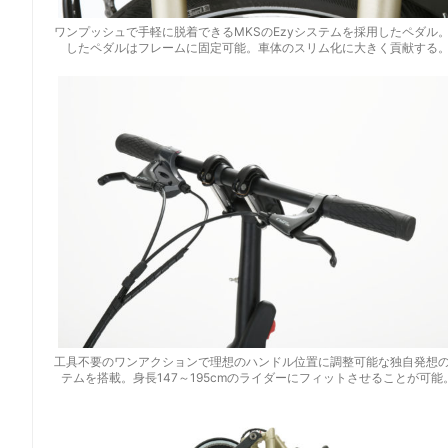
ワンプッシュで手軽に脱着できるMKSのEzyシステムを採用したペダル
したペダルはフレームに固定可能。車体のスリム化に大きく貢献する
工具不要のワンアクションで理想のハンドル位置に調整可能な独自発想
テムを搭載。身長147～195cmのライダーにフィットさせることが可能