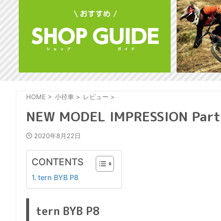
HOME
>
小径車
>
レビュー
>
NEW MODEL IMPRESSION Part
2020年8月22日
CONTENTS
tern BYB P8
tern BYB P8