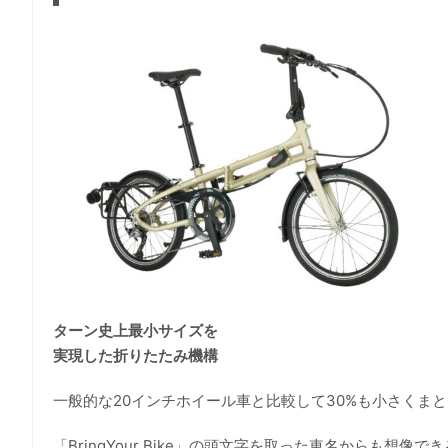
ターン史上最小サイズを
実現した折りたたみ機構
一般的な20インチホイール車と比較して30%も小さくま
「BringYour Bike」の頭文字を取った車名からも