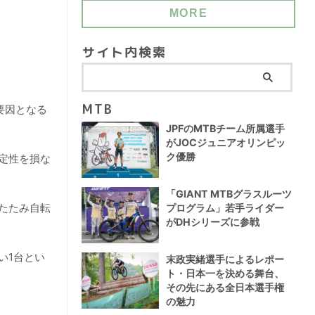
MORE
サイト内検索
MTB
要因となる
JPFのMTBチーム所属選手
がJOCジュニアオリンピッ
ク優勝
定性を損な
「GIANT MTBグラスルーツ
たたみ自転
プログラム」若手ライダー
がDHシリーズに参戦
い1台とい
末政実緒選手によるレポー
ト・日本一を決める舞台、
その先にある全日本選手権
の魅力