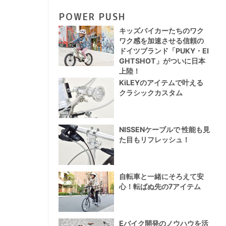
POWER PUSH
キッズバイカーたちのワク
ワク感を加速させる信頼の
ドイツブランド「PUKY・EI
GHTSHOT」がついに日本
上陸！
KiLEYのアイテムで叶える
クラシックカスタム
NISSENケーブルで 性能も見
た目もリフレッシュ！
自転車と一緒にそろえて安
心！転ばぬ先の7アイテム
Eバイク開発のノウハウを活