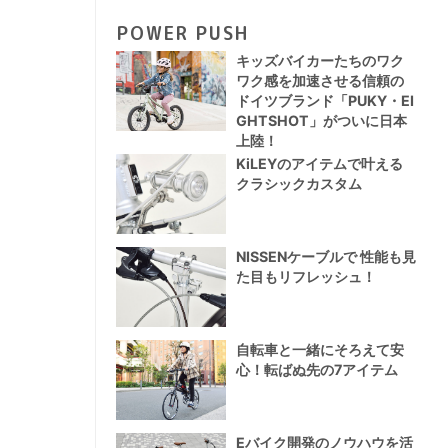
POWER PUSH
キッズバイカーたちのワク
ワク感を加速させる信頼の
ドイツブランド「PUKY・EI
GHTSHOT」がついに日本
上陸！
KiLEYのアイテムで叶える
クラシックカスタム
NISSENケーブルで 性能も見
た目もリフレッシュ！
自転車と一緒にそろえて安
心！転ばぬ先の7アイテム
Eバイク開発のノウハウを活