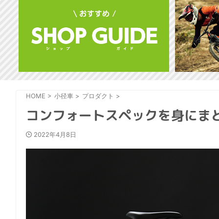
HOME
>
小径車
>
プロダクト
>
コンフォートスペックを身にまと
2022年4月8日