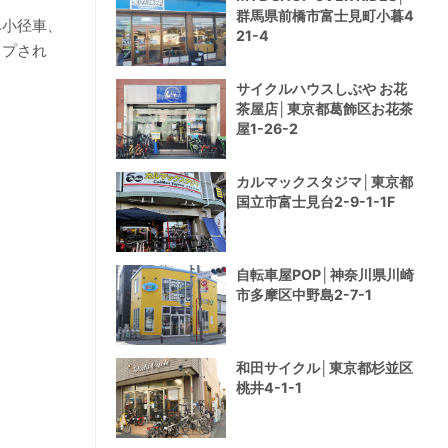
群馬県前橋市富士見町小暮4
み小径車、
21-4
ップされ
サイクルハウスしぶや お花
茶屋店│東京都葛飾区お花茶
屋1-26-2
カルマックスタジマ│東京都
国立市富士見台2-9-1-1F
自転車屋POP│神奈川県川崎
市多摩区中野島2-7-1
和田サイクル│東京都杉並区
桃井4-1-1