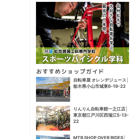
おすすめショップガイド
自転車屋 オレンヂジュース│
栃木県小山市城東6-19-22
りんりん自転車館一之江店│
東京都江戸川区西瑞江5-13-
22
MTB SHOP OVER RIDES│