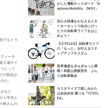
かした電動キックボード「D
aytona Mobility DK01」
安心＆快適をかなえるスタ
ーターセットで自分にぴっ
たりの自転車ライフをはじ
めよう！
現在でもドラ
【!CYCLES】自転車ライフ
の「もっと」を叶えるステ
ップアップカスタム
ルフィーネ
造工場サイ
世界遺産をぎゅぎゅっと満
とつとって
喫！和歌山県新宮市 ぶら
ての部品が
り自転車散歩
たのだ。
カスタマイズで楽しみかた
売された
は自由自在 運べる『!CYCL
期が１年先と
ES』
小林さんの