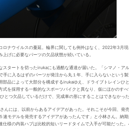
ロナウイルスの蔓延。輪界に関しても例外はなく、2022年3月
み上げに必要なパーツの欠品状態が続いている。
スタートを切ったirukaにも過酷な通達が届いた。「シマノ・ア
間で手に入るはずのパーツが発注から丸１年、手に入らないという製
部品によって大部分を構成するirukaゆえ、ドライブトレインひ
方式を採用する一般的なスポーツバイクと異なり、仮にほかのすべ
がひとつ欠品しているだけで、完成車の形にすることはできなかっ
小林さんには、以前からあるアイデアがあった。それこそが今回、発
いの５速モデルを発売するアイデアがあったんです」と小林さん。納
速仕様の内装ハブは比較的短いリードタイムで入手が可能だった。