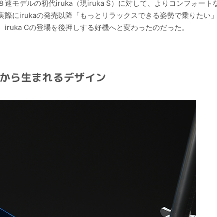
デルの初代iruka（現iruka S）に対して、よりコンフォート
際にirukaの発売以降「もっとリラックスできる姿勢で乗りたい
ruka Cの登場を後押しする好機へと変わったのだった。
から生まれるデザイン