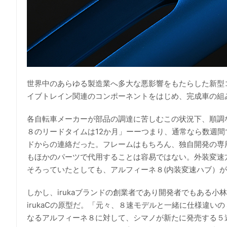
世界中のあらゆる製造業へ多大な悪影響をもたらした新型コ
イブトレイン関連のコンポーネントをはじめ、完成車の組
各自転車メーカーが部品の調達に苦しむこの状況下、順調な
８のリードタイムは12か月」ーーつまり、通常なら数週
ドからの連絡だった。フレームはもちろん、独自開発の専用
もほかのパーツで代用することは容易ではない。外装変速
そろっていたとしても、アルフィーネ８(内装変速ハブ）
しかし、irukaブランドの創業者であり開発者でもある
irukaCの原型だ。「元々、８速モデルと一緒に仕様違
なるアルフィーネ８に対して、シマノが新たに発売する５