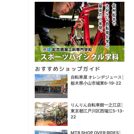
おすすめショップガイド
自転車屋 オレンヂジュース│
栃木県小山市城東6-19-22
りんりん自転車館一之江店│
東京都江戸川区西瑞江5-13-
22
MTB SHOP OVER RIDES│