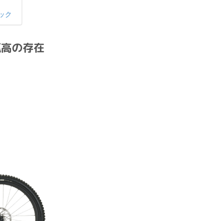
ック
孤高の存在