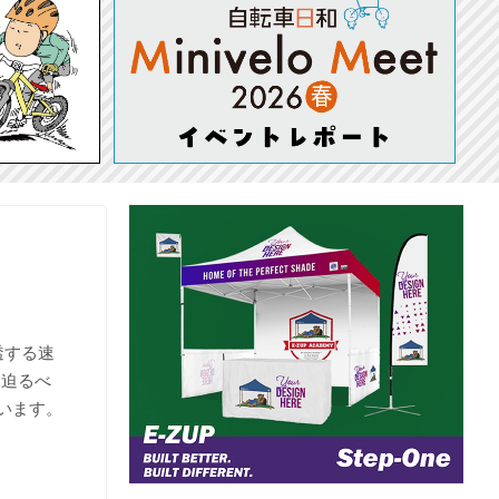
透する速
に迫るべ
います。