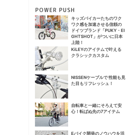
POWER PUSH
キッズバイカーたちのワク
ワク感を加速させる信頼の
ドイツブランド「PUKY・EI
GHTSHOT」がついに日本
上陸！
KiLEYのアイテムで叶える
クラシックカスタム
NISSENケーブルで 性能も見
た目もリフレッシュ！
自転車と一緒にそろえて安
心！転ばぬ先の7アイテム
Eバイク開発のノウハウを活