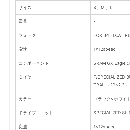
サイズ
S、M 、L
重量
-
フォーク
FOX 34 FLOAT
変速
1×12speed
コンポーネント
SRAM GX Eagle
タイヤ
F/SPECIALIZED 
TRAIL（29×2.3）
カラー
ブラック×ホワイ
ドライブユニット
SPECIALIZED SL 1
変速
1×12speed