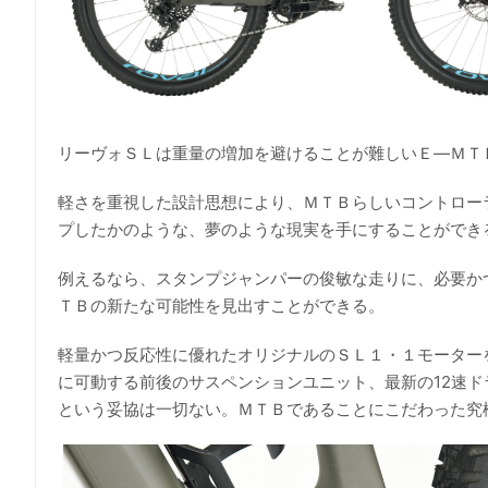
リーヴォＳＬは重量の増加を避けることが難しいＥ―ＭＴ
軽さを重視した設計思想により、ＭＴＢらしいコントロー
プしたかのような、夢のような現実を手にすることができ
例えるなら、スタンプジャンパーの俊敏な走りに、必要か
ＴＢの新たな可能性を見出すことができる。
軽量かつ反応性に優れたオリジナルのＳＬ１・１モーター
に可動する前後のサスペンションユニット、最新の12速
という妥協は一切ない。ＭＴＢであることにこだわった究