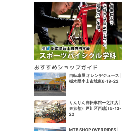
おすすめショップガイド
自転車屋 オレンヂジュース│
栃木県小山市城東6-19-22
りんりん自転車館一之江店│
東京都江戸川区西瑞江5-13-
22
MTB SHOP OVER RIDES│