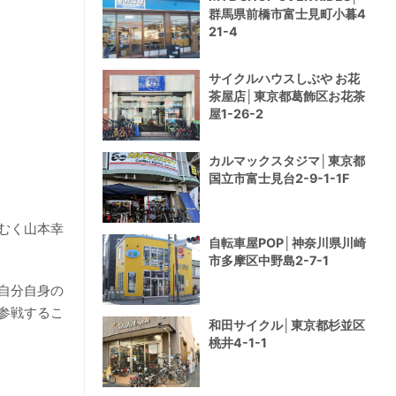
群馬県前橋市富士見町小暮4
21-4
サイクルハウスしぶや お花
茶屋店│東京都葛飾区お花茶
屋1-26-2
カルマックスタジマ│東京都
国立市富士見台2-9-1-1F
むく山本幸
自転車屋POP│神奈川県川崎
市多摩区中野島2-7-1
自分自身の
参戦するこ
和田サイクル│東京都杉並区
桃井4-1-1