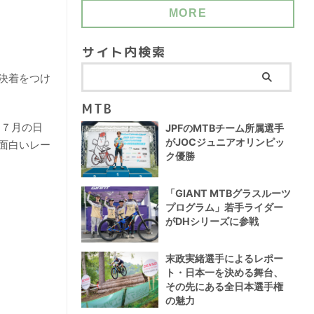
MORE
サイト内検索
決着をつけ
MTB
。７月の日
JPFのMTBチーム所属選手
がJOCジュニアオリンピッ
面白いレー
ク優勝
「GIANT MTBグラスルーツ
プログラム」若手ライダー
がDHシリーズに参戦
末政実緒選手によるレポー
ト・日本一を決める舞台、
その先にある全日本選手権
の魅力