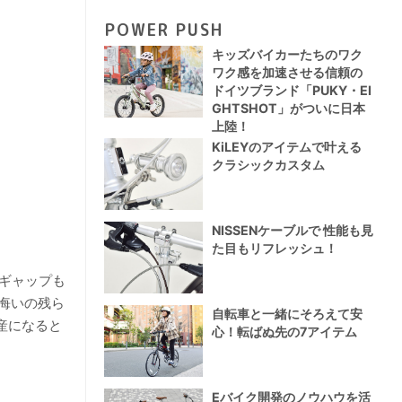
POWER PUSH
キッズバイカーたちのワク
ワク感を加速させる信頼の
ドイツブランド「PUKY・EI
GHTSHOT」がついに日本
上陸！
KiLEYのアイテムで叶える
クラシックカスタム
NISSENケーブルで 性能も見
た目もリフレッシュ！
ギャップも
悔いの残ら
自転車と一緒にそろえて安
産になると
心！転ばぬ先の7アイテム
Eバイク開発のノウハウを活