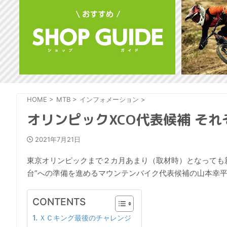
HOME
>
MTB
>
インフォメーション
>
オリンピックXCO代表候補 そ
2021年7月21日
東京オリンピックまで２カ月あまり（取材時）となっても
台”への準備を進めるマウンテンバイク代表候補の山本幸
CONTENTS
ＸＣキング最後のチャレンジ